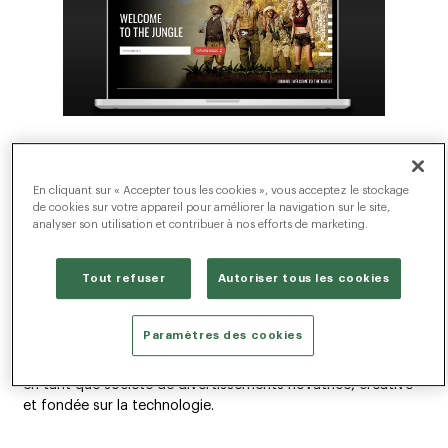
LE DÉFI
En cliquant sur « Accepter tous les cookies », vous acceptez le stockage
de cookies sur votre appareil pour améliorer la navigation sur le site,
analyser son utilisation et contribuer à nos efforts de marketing.
L’un de nos objectifs principaux était de créer un site
carrière riche, international et de marque qui démystifie
Tout refuser
Autoriser tous les cookies
l’image employeur de Sony Pictures tout en représentant sa
vision créatrice, sa culture inclusive et sa passion.
Paramètres des cookies
En parallèle, il était nécessaire de positionner Sony Pictures
en tant que société de divertissements novatrice, créative
et fondée sur la technologie.