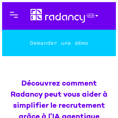
Aller
au
contenu
FRANÇAIS
Demander une démo
Découvrez comment
Radancy peut vous aider à
simplifier le recrutement
grâce à l’IA agentique