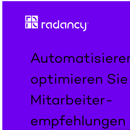
Direkt
zum
Inhalt
wechseln
Automatisiere
optimieren Sie 
Mitarbeiter­
empfehlungen