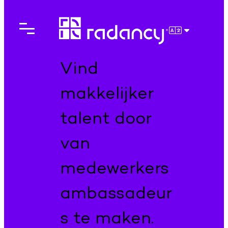
Ga
naar
de
NEDERLAN
inhoud
Vind
makkelijker
talent door
van
medewerkers
ambassadeur
s te maken.