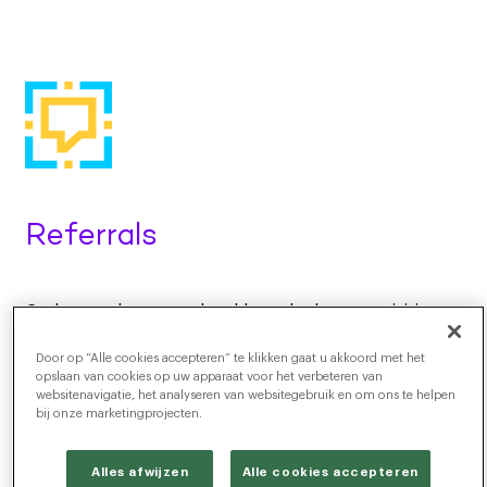
Referrals
Gedreven door ons cloud-based talent acquisition
platform helpt Radancy’s Employee Referrals om
Door op “Alle cookies accepteren” te klikken gaat u akkoord met het
uw eigen medewerkers te betrekken en te
opslaan van cookies op uw apparaat voor het verbeteren van
stimuleren om
meer talent te bereiken,
websitenavigatie, het analyseren van websitegebruik en om ons te helpen
hoogwaardige kandidaten aan te trekken
en
moeilijk
bij onze marketingprojecten.
vervulbare functies te werven.
Door referral
naadloos in uw recruitmentproces te integreren,
Alles afwijzen
Alle cookies accepteren