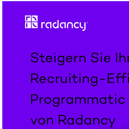
Direkt
zum
Inhalt
wechseln
Steigern Sie Ih
Recruiting-Eff
Programmatic
von Radancy