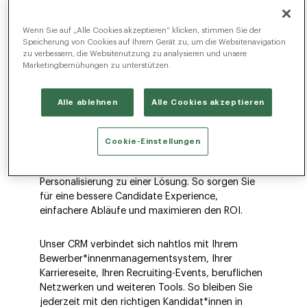
Talente zu finden,
anzusprechen und zu
Wenn Sie auf „Alle Cookies akzeptieren“ klicken, stimmen Sie der
Speicherung von Cookies auf Ihrem Gerät zu, um die Websitenavigation
zu verbessern, die Websitenutzung zu analysieren und unsere
gewinnen
Marketingbemühungen zu unterstützen.
Alle ablehnen
Alle Cookies akzeptieren
Die Radancy Talent Acquisition Cloud verändert,
wie Recruiter*innen ihre Pipelines aufbauen. Sie
Cookie-Einstellungen
verbindet KI-gestützte Automatisierung,
Matching auf Basis von Kompetenzen und
Personalisierung zu einer Lösung. So sorgen Sie
für eine bessere Candidate Experience,
einfachere Abläufe und maximieren den ROI.
Unser CRM verbindet sich nahtlos mit Ihrem
Bewerber*innenmanagementsystem, Ihrer
Karriereseite, Ihren Recruiting-Events, beruflichen
Netzwerken und weiteren Tools. So bleiben Sie
jederzeit mit den richtigen Kandidat*innen in