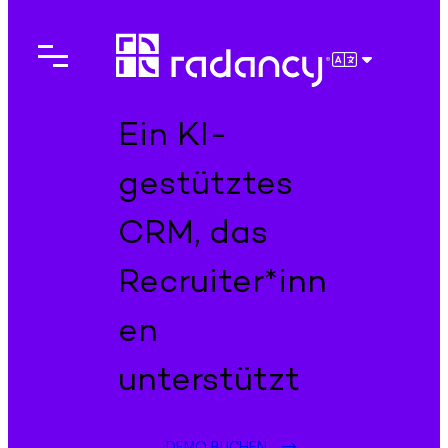
Direkt
zum
Inhalt
DEUTSCH
wechseln
Ein KI-
gestütztes
CRM, das
Recruiter*inn
en
unterstützt
DEMO BUCHEN