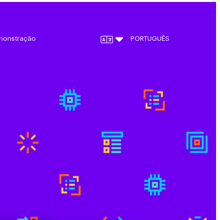
monstração
PORTUGUÊS