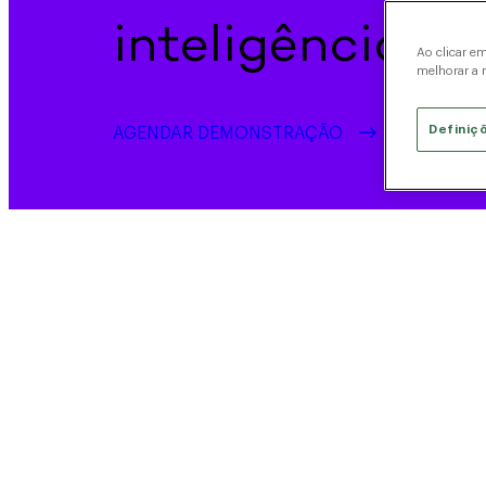
inteligência art
Ao clicar e
melhorar a n
Definiç
AGENDAR DEMONSTRAÇÃO