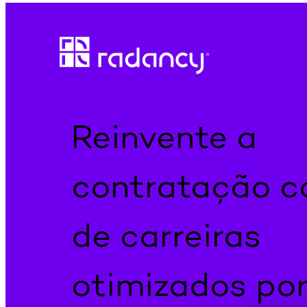
Pular
para
o
conteúdo
Reinvente a
contratação c
de carreiras
otimizados po