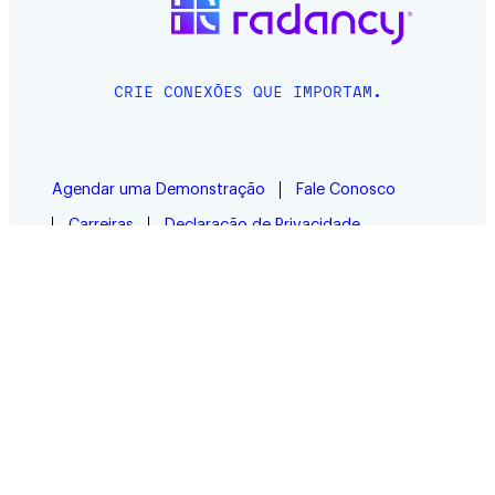
CRIE CONEXÕES QUE IMPORTAM.
Agendar uma Demonstração
Fale Conosco
Carreiras
Declaração de Privacidade
Segurança
Suporte
Acessibilidade
Mapa do Site
Opções de consentimento de cookies
Fique conectado com as atualizações da
Radancy
© 2026 Radancy. Um empregador dedicado a