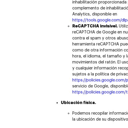
inhabilitación proporcionad
complemento de inhabilitac
Analytics, disponible en
https://tools.google.com/dl
ReCAPTCHA invisível.
Utili
reCAPTCHA de Google en nues
contra el spam y otros abus
herramienta reCAPTCHA puede
como de otra información como
hora, el idioma, el tamaño y l
movimientos del ratón. El u
y cualquier información recop
sujetos a la política de priv
https://policies.google.com/p
servicio de Google, disponibl
https://policies.google.com/
Ubicación física.
Podemos recopilar informació
la ubicación de su dispositiv