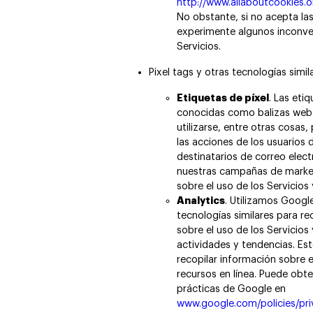
http://www.allaboutcookies.
No obstante, si no acepta las
experimente algunos inconven
Servicios.
Pixel tags y otras tecnologías simil
Etiquetas de píxel
. Las eti
conocidas como balizas web 
utilizarse, entre otras cosas,
las acciones de los usuarios d
destinatarios de correo elect
nuestras campañas de marketi
sobre el uso de los Servicios 
Analytics
. Utilizamos Google
tecnologías similares para re
sobre el uso de los Servicios
actividades y tendencias. Es
recopilar información sobre e
recursos en línea. Puede obt
prácticas de Google en
www.google.com/policies/pri