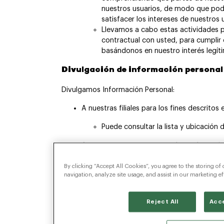
nuestros usuarios, de modo que pod
satisfacer los intereses de nuestros 
Llevamos a cabo estas actividades p
contractual con usted, para cumplir 
basándonos en nuestro interés legít
Divulgación de información personal
Divulgamos Información Personal:
A nuestras filiales para los fines descritos
Puede consultar la lista y ubicación d
A nuestros terceros proveedores de servicio
prestan.
By clicking “Accept All Cookies”, you agree to the storing of
Estos pueden incluir proveedores de
navigation, analyze site usage, and assist in our marketing ef
sitios web, análisis de datos, proc
pedidos, autorización de devolucion
Reject All
Acce
de la información y provisión de infr
cliente o beneficios relacionados (i