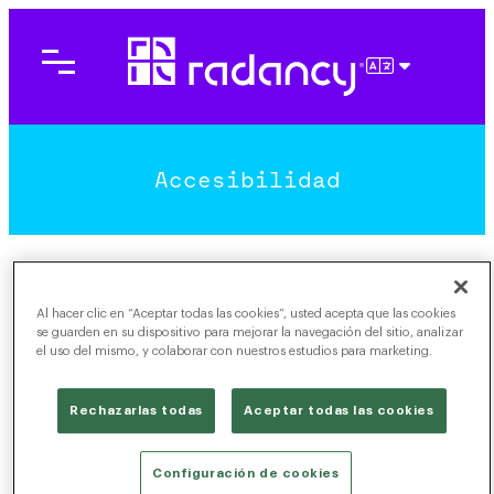
Saltar
al
contenido
ESPAÑOL
Accesibilidad
Al hacer clic en “Aceptar todas las cookies”, usted acepta que las cookies
Queremos que todos los que visiten el sitio web
se guarden en su dispositivo para mejorar la navegación del sitio, analizar
Radancy.com
se sientan bienvenidos y encuentren la
el uso del mismo, y colaborar con nuestros estudios para marketing.
experiencia gratificante.
Rechazarlas todas
Aceptar todas las cookies
¿Que estamos haciendo?
Configuración de cookies